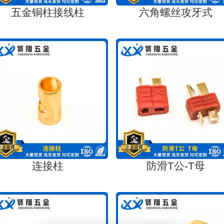
五金铜柱接线柱
六角螺丝攻牙式
连接柱
防滑T公-T母